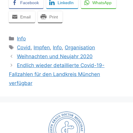
Facebook
LinkedIn
WhatsApp
Email
Print
Kategorien
Info
Schlagwörter
Covid
,
Impfen
,
Info
,
Organisation
Weihnachten und Neujahr 2020
Endlich wieder detaillierte Covid-19-
Fallzahlen für den Landkreis München
verfügbar