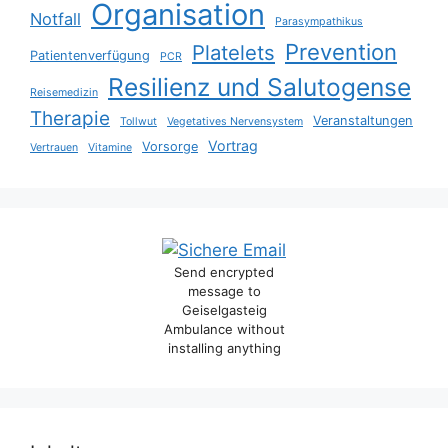
Organisation
Notfall
Parasympathikus
Prevention
Platelets
Patientenverfügung
PCR
Resilienz und Salutogense
Reisemedizin
Therapie
Veranstaltungen
Tollwut
Vegetatives Nervensystem
Vortrag
Vorsorge
Vertrauen
Vitamine
Send encrypted
message to
Geiselgasteig
Ambulance without
installing anything