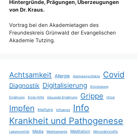
Hintergründe, Prägungen, Überzeugungen
von Dr. Kraus.
Vortrag bei den Akademietagen des
Freundeskreis Grünwald der Evangelischen
Akademie Tutzing.
Covid
Achtsamkeit
Allergie
Atemwegsinfekte
Digitalisierung
Diagnostik
Entzündung
Grippe
Ernährung
Erste Hilfe
Gesunde Ernährung
Hitze
Info
Impfen
Impfung
Influenza
Krankheit und Pathogenese
Media
Meditation
Lebensmittel
Medikamente
Mikronährstoffe