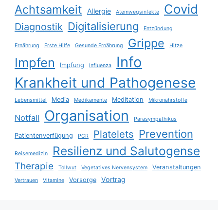
Covid
Achtsamkeit
Allergie
Atemwegsinfekte
Digitalisierung
Diagnostik
Entzündung
Grippe
Ernährung
Erste Hilfe
Gesunde Ernährung
Hitze
Info
Impfen
Impfung
Influenza
Krankheit und Pathogenese
Media
Meditation
Lebensmittel
Medikamente
Mikronährstoffe
Organisation
Notfall
Parasympathikus
Prevention
Platelets
Patientenverfügung
PCR
Resilienz und Salutogense
Reisemedizin
Therapie
Veranstaltungen
Tollwut
Vegetatives Nervensystem
Vortrag
Vorsorge
Vertrauen
Vitamine