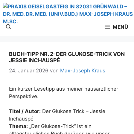
Zum
Inhalt
springen
MENÜ
BUCH-TIPP NR. 2: DER GLUKOSE-TRICK VON
JESSIE INCHAUSPÉ
24. Januar 2026
von
Max-Joseph Kraus
Ein kurzer Lesetipp aus meiner hausärztlicher
Perspektive.
Titel / Autor:
Der Glukose Trick – Jessie
Inchauspé
Thema:
„Der Glukose-Trick“ ist ein
alltagstaugliches Buch darüber, wie unser