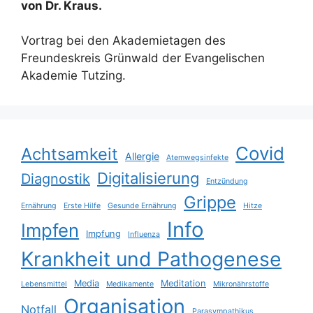
von Dr. Kraus.
Vortrag bei den Akademietagen des
Freundeskreis Grünwald der Evangelischen
Akademie Tutzing.
Covid
Achtsamkeit
Allergie
Atemwegsinfekte
Digitalisierung
Diagnostik
Entzündung
Grippe
Ernährung
Erste Hilfe
Gesunde Ernährung
Hitze
Info
Impfen
Impfung
Influenza
Krankheit und Pathogenese
Media
Meditation
Lebensmittel
Medikamente
Mikronährstoffe
Organisation
Notfall
Parasympathikus