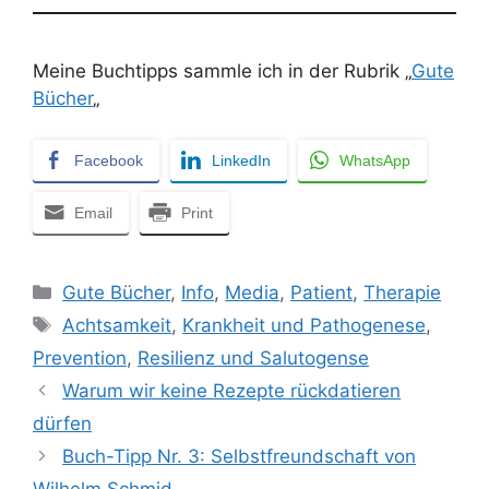
Meine Buchtipps sammle ich in der Rubrik „
Gute
Bücher
„
Facebook
LinkedIn
WhatsApp
Email
Print
Kategorien
Gute Bücher
,
Info
,
Media
,
Patient
,
Therapie
Schlagwörter
Achtsamkeit
,
Krankheit und Pathogenese
,
Prevention
,
Resilienz und Salutogense
Warum wir keine Rezepte rückdatieren
dürfen
Buch-Tipp Nr. 3: Selbstfreundschaft von