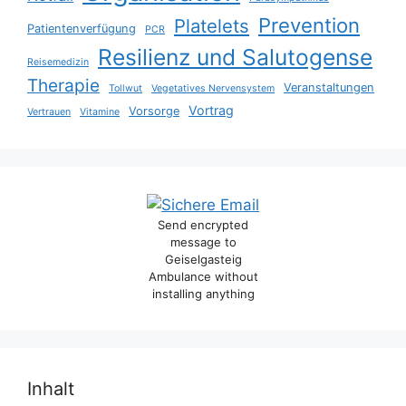
Prevention
Platelets
Patientenverfügung
PCR
Resilienz und Salutogense
Reisemedizin
Therapie
Veranstaltungen
Tollwut
Vegetatives Nervensystem
Vortrag
Vorsorge
Vertrauen
Vitamine
Send encrypted
message to
Geiselgasteig
Ambulance without
installing anything
Inhalt