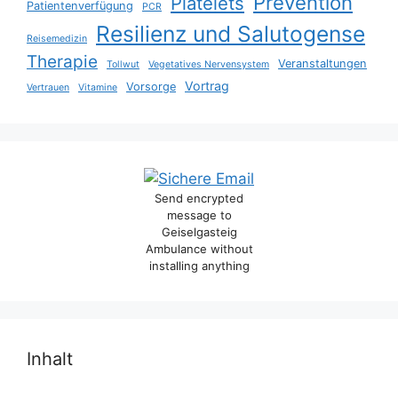
Prevention
Platelets
Patientenverfügung
PCR
Resilienz und Salutogense
Reisemedizin
Therapie
Veranstaltungen
Tollwut
Vegetatives Nervensystem
Vortrag
Vorsorge
Vertrauen
Vitamine
Send encrypted
message to
Geiselgasteig
Ambulance without
installing anything
Inhalt