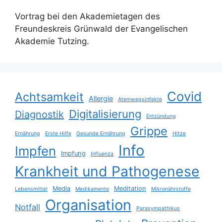
Vortrag bei den Akademietagen des
Freundeskreis Grünwald der Evangelischen
Akademie Tutzing.
Covid
Achtsamkeit
Allergie
Atemwegsinfekte
Digitalisierung
Diagnostik
Entzündung
Grippe
Ernährung
Erste Hilfe
Gesunde Ernährung
Hitze
Info
Impfen
Impfung
Influenza
Krankheit und Pathogenese
Media
Meditation
Lebensmittel
Medikamente
Mikronährstoffe
Organisation
Notfall
Parasympathikus