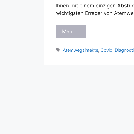
Ihnen mit einem einzigen Abstr
wichtigsten Erreger von Atemweg
Mehr …
Schlagwörter
Atemwegsinfekte
,
Covid
,
Diagnosti