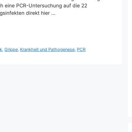
ich eine PCR-Untersuchung auf die 22
sinfekten direkt hier …
k
,
Grippe
,
Krankheit und Pathogenese
,
PCR