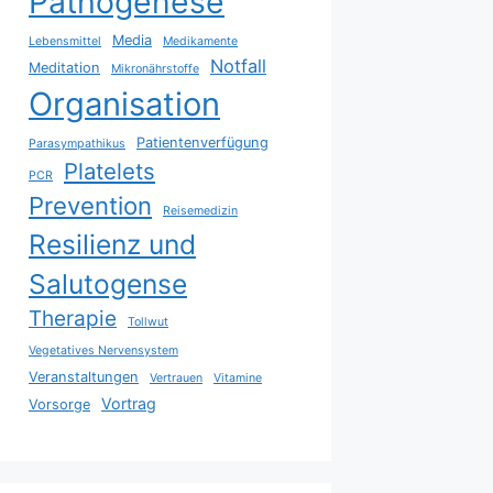
Pathogenese
Media
Lebensmittel
Medikamente
Notfall
Meditation
Mikronährstoffe
Organisation
Patientenverfügung
Parasympathikus
Platelets
PCR
Prevention
Reisemedizin
Resilienz und
Salutogense
Therapie
Tollwut
Vegetatives Nervensystem
Veranstaltungen
Vertrauen
Vitamine
Vortrag
Vorsorge