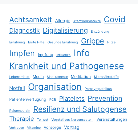
Covid
Achtsamkeit
Allergie
Atemwegsinfekte
Digitalisierung
Diagnostik
Entzündung
Grippe
Ernährung
Erste Hilfe
Gesunde Ernährung
Hitze
Info
Impfen
Impfung
Influenza
Krankheit und Pathogenese
Media
Meditation
Lebensmittel
Medikamente
Mikronährstoffe
Organisation
Notfall
Parasympathikus
Prevention
Platelets
Patientenverfügung
PCR
Resilienz und Salutogense
Reisemedizin
Therapie
Veranstaltungen
Tollwut
Vegetatives Nervensystem
Vortrag
Vorsorge
Vertrauen
Vitamine