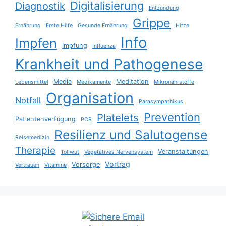
Digitalisierung
Diagnostik
Entzündung
Grippe
Ernährung
Erste Hilfe
Gesunde Ernährung
Hitze
Info
Impfen
Impfung
Influenza
Krankheit und Pathogenese
Media
Meditation
Lebensmittel
Medikamente
Mikronährstoffe
Organisation
Notfall
Parasympathikus
Prevention
Platelets
Patientenverfügung
PCR
Resilienz und Salutogense
Reisemedizin
Therapie
Veranstaltungen
Tollwut
Vegetatives Nervensystem
Vortrag
Vorsorge
Vertrauen
Vitamine