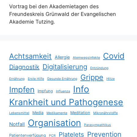
Vortrag bei den Akademietagen des
Freundeskreis Grünwald der Evangelischen
Akademie Tutzing.
Covid
Achtsamkeit
Allergie
Atemwegsinfekte
Digitalisierung
Diagnostik
Entzündung
Grippe
Ernährung
Erste Hilfe
Gesunde Ernährung
Hitze
Info
Impfen
Impfung
Influenza
Krankheit und Pathogenese
Media
Meditation
Lebensmittel
Medikamente
Mikronährstoffe
Organisation
Notfall
Parasympathikus
Prevention
Platelets
Patientenverfügung
PCR