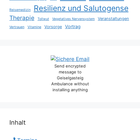
Resilienz und Salutogense
Reisemedizin
Therapie
Veranstaltungen
Tollwut
Vegetatives Nervensystem
Vortrag
Vorsorge
Vertrauen
Vitamine
Send encrypted
message to
Geiselgasteig
Ambulance without
installing anything
Inhalt