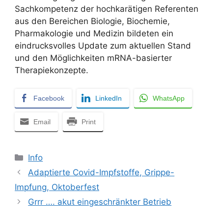
Sachkompetenz der hochkarätigen Referenten
aus den Bereichen Biologie, Biochemie,
Pharmakologie und Medizin bildeten ein
eindrucksvolles Update zum aktuellen Stand
und den Möglichkeiten mRNA-basierter
Therapiekonzepte.
Facebook
LinkedIn
WhatsApp
Email
Print
Kategorien
Info
Adaptierte Covid-Impfstoffe, Grippe-
Impfung, Oktoberfest
Grrr …. akut eingeschränkter Betrieb