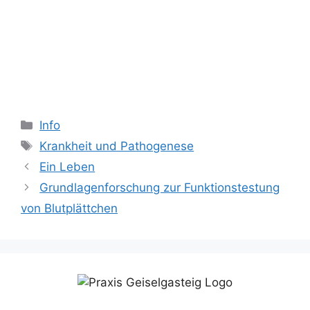
Kategorien
Info
Schlagwörter
Krankheit und Pathogenese
Ein Leben
Grundlagenforschung zur Funktionstestung
von Blutplättchen