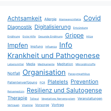
Covid
Achtsamkeit
Allergie
Atemwegsinfekte
Digitalisierung
Diagnostik
Entzündung
Grippe
Ernährung
Erste Hilfe
Gesunde Ernährung
Hitze
Info
Impfen
Impfung
Influenza
Krankheit und Pathogenese
Media
Meditation
Lebensmittel
Medikamente
Mikronährstoffe
Organisation
Notfall
Parasympathikus
Prevention
Platelets
Patientenverfügung
PCR
Resilienz und Salutogense
Reisemedizin
Therapie
Veranstaltungen
Tollwut
Vegetatives Nervensystem
Vortrag
Vorsorge
Vertrauen
Vitamine