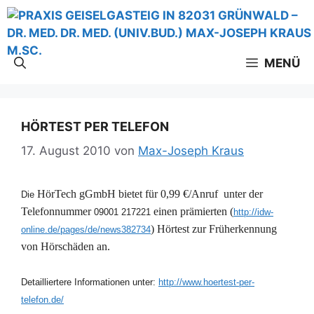
Zum
Inhalt
springen
MENÜ
HÖRTEST PER TELEFON
17. August 2010
von
Max-Joseph Kraus
HörTech gGmbH bietet für 0,99 €/Anruf unter der
Die
Telefonnummer
einen prämierten (
09001 217221
http://idw-
) Hörtest zur Früherkennung
online.de/pages/de/news382734
von Hörschäden an.
Detailliertere Informationen unter:
http://www.hoertest-per-
telefon.de/