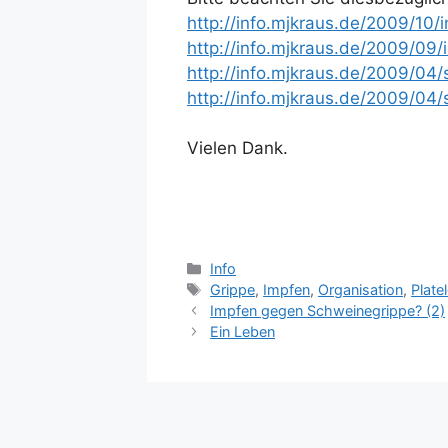
http://info.mjkraus.de/2009/10
http://info.mjkraus.de/2009/09
http://info.mjkraus.de/2009/04
http://info.mjkraus.de/2009/04
Vielen Dank.
Kategorien
Info
Schlagwörter
Grippe
,
Impfen
,
Organisation
,
Plate
Impfen gegen Schweinegrippe? (2)
Ein Leben