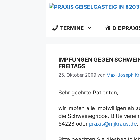
Zum
Inhalt
springen
TERMINE
DIE PRAXI
IMPFUNGEN GEGEN SCHWEIN
FREITAGS
26. Oktober 2009
von
Max-Joseph Kr
Sehr geehrte Patienten,
wir impfen alle Impfwilligen ab
die Schweinegrippe. Bitte verei
54228 oder
praxis@mjkraus.de
.
Bitte beachten Sie diesbezüglic