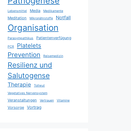
Pathogenese
Media
Lebensmittel
Medikamente
Notfall
Meditation
Mikronährstoffe
Organisation
Patientenverfügung
Parasympathikus
Platelets
PCR
Prevention
Reisemedizin
Resilienz und
Salutogense
Therapie
Tollwut
Vegetatives Nervensystem
Veranstaltungen
Vertrauen
Vitamine
Vortrag
Vorsorge