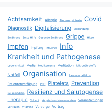
Covid
Achtsamkeit
Allergie
Atemwegsinfekte
Digitalisierung
Diagnostik
Entzündung
Grippe
Ernährung
Erste Hilfe
Gesunde Ernährung
Hitze
Info
Impfen
Impfung
Influenza
Krankheit und Pathogenese
Media
Meditation
Lebensmittel
Medikamente
Mikronährstoffe
Organisation
Notfall
Parasympathikus
Prevention
Platelets
Patientenverfügung
PCR
Resilienz und Salutogense
Reisemedizin
Therapie
Veranstaltungen
Tollwut
Vegetatives Nervensystem
Vortrag
Vorsorge
Vertrauen
Vitamine