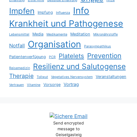
Ernährung
Erste Hilfe
Gesunde Ernährung
Hitze
Info
Impfen
Impfung
Influenza
Krankheit und Pathogenese
Media
Meditation
Lebensmittel
Medikamente
Mikronährstoffe
Organisation
Notfall
Parasympathikus
Prevention
Platelets
Patientenverfügung
PCR
Resilienz und Salutogense
Reisemedizin
Therapie
Veranstaltungen
Tollwut
Vegetatives Nervensystem
Vortrag
Vorsorge
Vertrauen
Vitamine
Send encrypted
message to
Geiselgasteig