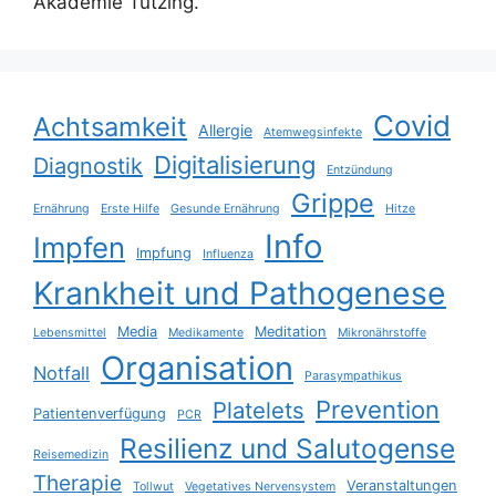
Akademie Tutzing.
Covid
Achtsamkeit
Allergie
Atemwegsinfekte
Digitalisierung
Diagnostik
Entzündung
Grippe
Ernährung
Erste Hilfe
Gesunde Ernährung
Hitze
Info
Impfen
Impfung
Influenza
Krankheit und Pathogenese
Media
Meditation
Lebensmittel
Medikamente
Mikronährstoffe
Organisation
Notfall
Parasympathikus
Prevention
Platelets
Patientenverfügung
PCR
Resilienz und Salutogense
Reisemedizin
Therapie
Veranstaltungen
Tollwut
Vegetatives Nervensystem