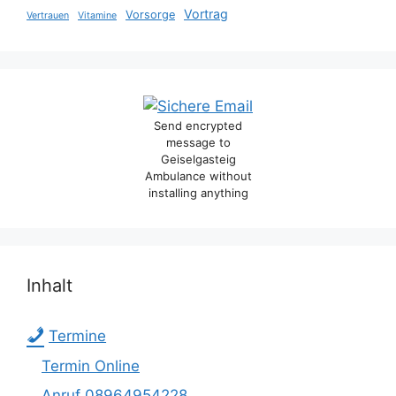
Vortrag
Vorsorge
Vertrauen
Vitamine
Send encrypted
message to
Geiselgasteig
Ambulance without
installing anything
Inhalt
Termine
Termin Online
Anruf 08964954228