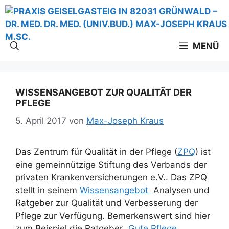
Zum
Inhalt
springen
MENÜ
WISSENSANGEBOT ZUR QUALITÄT DER
PFLEGE
5. April 2017
von
Max-Joseph Kraus
Das Zentrum für Qualität in der Pflege (
ZPQ
) ist
eine gemeinnützige Stiftung des Verbands der
privaten Krankenversicherungen e.V.. Das ZPQ
stellt in seinem
Wissensangebot
Analysen und
Ratgeber zur Qualität und Verbesserung der
Pflege zur Verfügung. Bemerkenswert sind hier
zum Beispiel die Ratgeber „
Gute Pflege