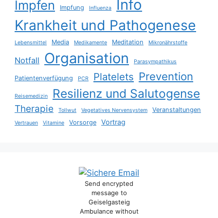
Info
Impfen
Impfung
Influenza
Krankheit und Pathogenese
Media
Meditation
Lebensmittel
Medikamente
Mikronährstoffe
Organisation
Notfall
Parasympathikus
Prevention
Platelets
Patientenverfügung
PCR
Resilienz und Salutogense
Reisemedizin
Therapie
Veranstaltungen
Tollwut
Vegetatives Nervensystem
Vortrag
Vorsorge
Vertrauen
Vitamine
Send encrypted
message to
Geiselgasteig
Ambulance without